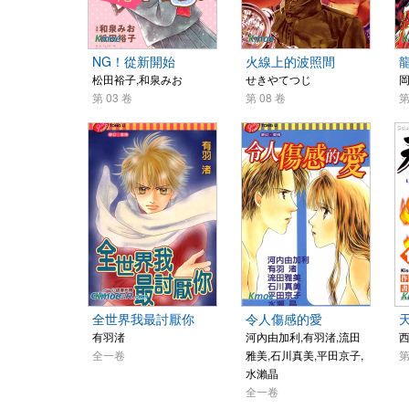
NG！從新開始
火線上的波照間
松田裕子,和泉みお
せきやてつじ
第 03 卷
第 08 卷
第
全世界我最討厭你
令人傷感的愛
有羽渚
河內由加利,有羽渚,流田
西
全一卷
雅美,石川真美,平田京子,
第
水瀨晶
全一卷