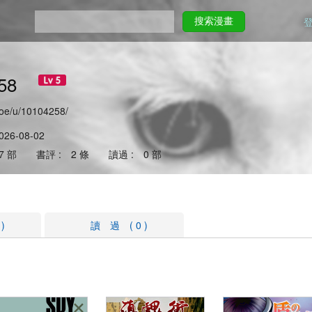
搜索漫畫
258
moe/u/10104258/
26-08-02
57 部 書評 : 2 條 讀過 : 0 部
)
讀 過 ( 0 )