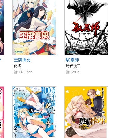
が
王牌御史
馭靈師
佟遙
時代漫王
話 741-755
話029-5