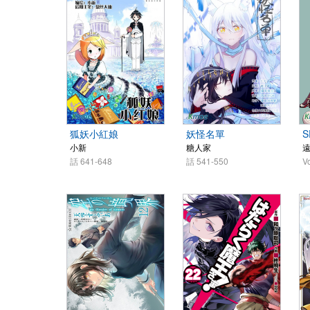
狐妖小紅娘
妖怪名單
S
小新
糖人家
話 641-648
話 541-550
Vo