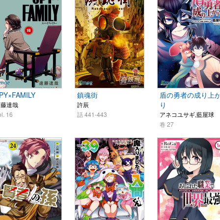
PY×FAMILY
鎮魂街
盾の勇者の成り上
り
遠藤達哉
許辰
l. 16
話 441-443
アネコユサギ,藍屋球
卷 27