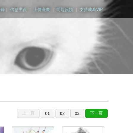
登錄
｜
信息主頁
｜
上傳漫畫
｜
問題反饋
｜
支持成為VIP
上一頁
下一頁
01
02
03