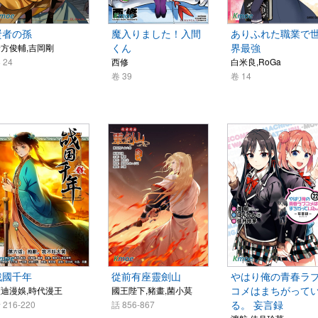
賢者の孫
魔入りました！入間
ありふれた職業で
くん
界最強
方俊輔,吉岡剛
 24
西修
白米良,RoGa
卷 39
卷 14
戰國千年
從前有座靈劍山
やはり俺の青春ラ
コメはまちがって
迪漫娛,時代漫王
國王陛下,豬畫,菌小莫
る。 妄言録
 216-220
話 856-867