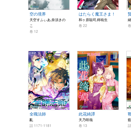
空の境界
はたらく魔王さま！
天空すふぃあ,奈須きの
和ヶ原聡司,柊暁生
緒
こ
卷 22
卷
卷 12
全職法師
此花綺譚
亂
天乃咲哉
藍
話 1171-1181
卷 13
話