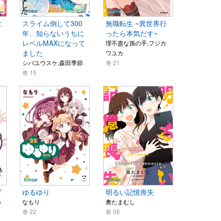
世
スライム倒して300
無職転生 ~異世界行
年、知らないうちに
ったら本気だす~
レベルMAXになって
理不盡な孫の手,フジカ
ました
ワユカ
シバユウスケ,森田季節
卷 21
卷 15
ブ
ゆるゆり
明るい記憶喪失
い
なもり
奧たまむし
卷 22
卷 06