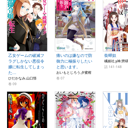
乙女ゲームの破滅フ
痛いのは嫌なので防
銜蟬奴
ラグしかない悪役令
御力に極振りしたい
橘姬社,y神,劈
嬢に転生してしまっ
と思います。
話 141-148
た…
おいもとじろう,夕蜜柑
ひだかなみ,山口悟
卷 07
卷 09